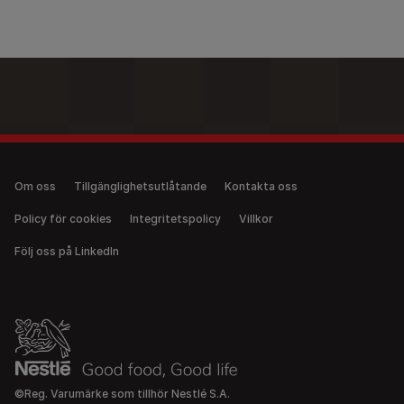
Legal (anonymous)
Om oss
Tillgänglighetsutlåtande
Kontakta oss
Policy för cookies
Integritetspolicy
Villkor
Följ oss på LinkedIn
©Reg. Varumärke som tillhör Nestlé S.A.