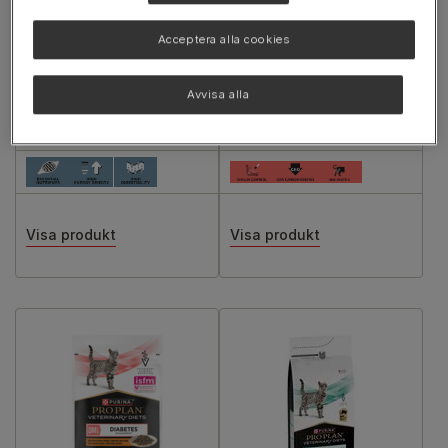
VETERINARY DIETS CN
VETERINARY DIETS DM
Convalescence
St/Ox Diabetes
Acceptera alla cookies
Våtfoder till Katter och
Management
Hundar
Avvisa alla
Visa produkt
Visa produkt