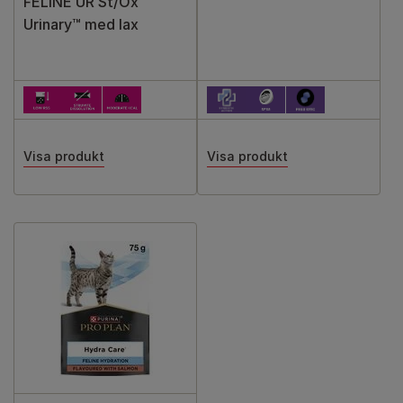
FELINE UR St/Ox
Urinary™ med lax
Visa produkt
Visa produkt