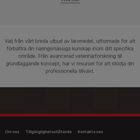
Välj från vårt breda utbud av läromedel, utformade för att
förbättra din näringsmässiga kunskap inom ditt specifika
område. Från avancerad veterinärforskning till
grundläggande koncept, har vi resurser för att stödja din
professionella tillväxt.​
Legal (anonymous)
Om oss
Tillgänglighetsutlåtande
Kontakta oss