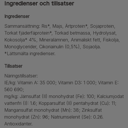
Ingredienser och tillsatser
Ingredienser
Sammansättning: Ris*, Majs, Ärtprotein*, Sojaprotein,
Torkat fjäderfäprotein*, Torkad betmassa, Hydrolysat,
Kokosolja* 4%, Mineralämnen, Animaliskt fett, Fiskolja,
Monoglycerider, Cikoriainulin (0,5%), Sojaolja.
*Lättsmälta ingredienser.
Tillsatser
Näringstillsatser:
IE/kg: Vitamin A: 35 000; Vitamin D3: 1 000; Vitamin E:
560 690;
mg/kg: Järnsulfat (II) monohydrat (Fe): 100; Kalciumjodat
vattenfri (I): 1.6; Kopparsulfat (II) pentahydrat (Cu): 11;
Mangansulfat monohydrat (Mn): 38; Zinksulfat
monohydrat (Zn): 96; Natriumselenit (Se): 0.26.
Antioxidanter.