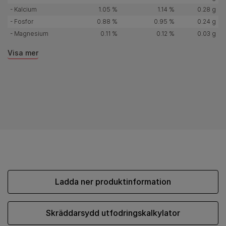
- Kalcium
1.05 %
1.14 %
0.28 g
- Fosfor
0.88 %
0.95 %
0.24 g
- Magnesium
0.11 %
0.12 %
0.03 g
Visa mer
Ladda ner produktinformation
Skräddarsydd utfodringskalkylator