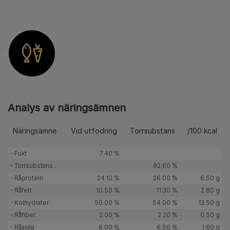
Analys av näringsämnen
Näringsämne
Vid utfodring
Torrsubstans
/100 kcal
- Fukt
7.40 %
- Torrsubstans
92.60 %
- Råprotein
24.10 %
26.00 %
6.50 g
- Råfett
10.50 %
11.30 %
2.80 g
- Kolhydrater
50.00 %
54.00 %
13.50 g
- Råfiber
2.00 %
2.20 %
0.50 g
- Råaska
6.00 %
6.50 %
1.60 g