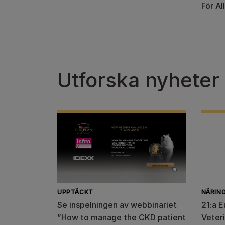
För Al
Utforska nyheter
UPPTÄCKT
NÄRIN
Se inspelningen av webbinariet
21:a 
”How to manage the CKD patient
Veter