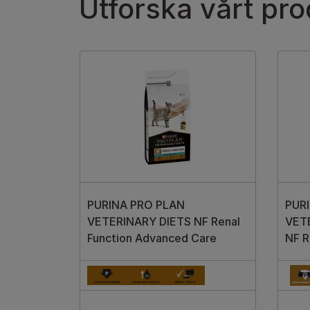
Utforska vårt pr
PURINA PRO PLAN
PUR
VETERINARY DIETS NF Renal
VET
Function Advanced Care
NF R