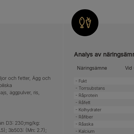
Analys av näringsäm
Näringsämne
Vid
jor och fetter, Ägg och
- Fukt
iliska
- Torrsubstans
majs, äggpulver, ris,
- Råprotein
- Råfett
- Kolhydrater
- Råfiber
amin D3: 230;mg/kg:
- Råaska
1.5); 3b503: (Mn: 2.7);
- Kalcium