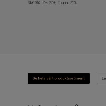
3b605: (Zn: 29); Taurin: 710.
Se hela vårt produktsortiment
La