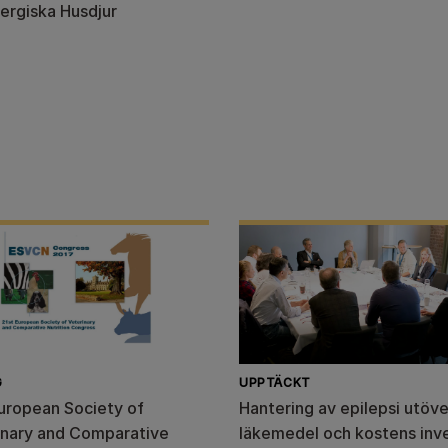
lergiska Husdjur
G
UPPTÄCKT
European Society of
Hantering av epilepsi utöve
inary and Comparative
läkemedel och kostens inv