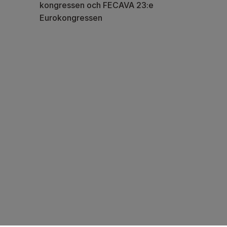
kongressen och FECAVA 23:e
Eurokongressen