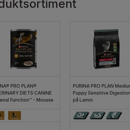
oduktsortiment
INA® PRO PLAN®
PURINA PRO PLAN Mediu
ERINARY DIETS CANINE
Puppy Sensitive Digestion
enal Function™ - Mousse
på Lamm