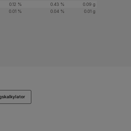
0.12 %
0.43 %
0.09 g
0.01 %
0.04 %
0.01 g
skalkylator