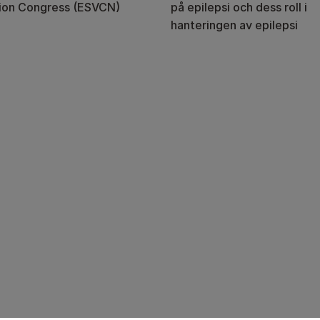
tion Congress (ESVCN)
på epilepsi och dess roll i
hanteringen av epilepsi