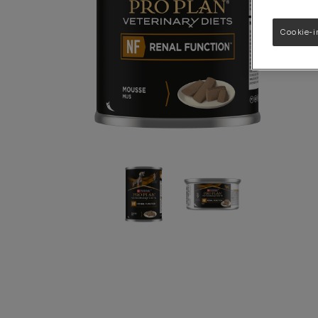
FortiFlora Plus
Cookie-i
Se vårt sortiment av hundprodukter