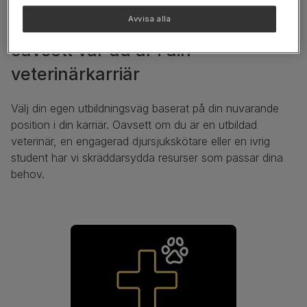
Avvisa alla
Utbildning för att hjälpa dig,
oavsett var du är i din
veterinärkarriär
Välj din egen utbildningsväg baserat på din nuvarande
position i din karriär. Oavsett om du är en utbildad
veterinär, en engagerad djursjukskötare eller en ivrig
student har vi skräddarsydda resurser som passar dina
behov.