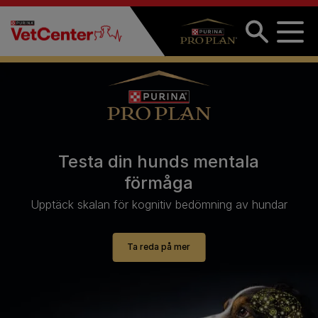
Hoppa till huvudinnehåll
Testa din hunds mentala
förmåga
Upptäck skalan för kognitiv bedömning av hundar
Ta reda på mer